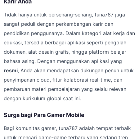
Karir Anda
Tidak hanya untuk bersenang-senang, tuna787 juga
sangat peduli dengan perkembangan karir dan
pendidikan penggunanya. Dalam kategori alat kerja dan
edukasi, tersedia berbagai aplikasi seperti pengolah
dokumen, alat desain grafis, hingga platform belajar
bahasa asing. Dengan menggunakan aplikasi yang
resmi
, Anda akan mendapatkan dukungan penuh untuk
penyimpanan cloud, fitur kolaborasi real-time, dan
pembaruan materi pembelajaran yang selalu relevan
dengan kurikulum global saat ini.
Surga bagi Para Gamer Mobile
Bagi komunitas gamer, tuna787 adalah tempat terbaik
untuk mencari game-game terbaru yang sedang tren.