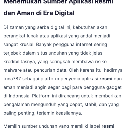
Menemukan Sumber Aplikasi Resmi
dan Aman di Era Digital
Di zaman yang serba digital ini, kebutuhan akan
perangkat lunak atau aplikasi yang andal menjadi
sangat krusial. Banyak pengguna internet sering
terjebak dalam situs unduhan yang tidak jelas
kredibilitasnya, yang seringkali membawa risiko
malware atau pencurian data. Oleh karena itu, hadirnya
tuna787 sebagai platform penyedia aplikasi
resmi
dan
aman menjadi angin segar bagi para pengguna gadget
di Indonesia. Platform ini dirancang untuk memberikan
pengalaman mengunduh yang cepat, stabil, dan yang
paling penting, terjamin keasliannya.
Memilih sumber unduhan yang memiliki label
resmi