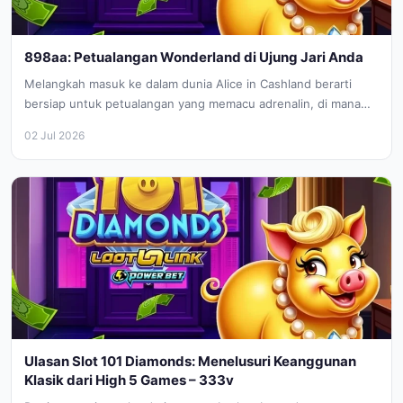
898aa: Petualangan Wonderland di Ujung Jari Anda
Melangkah masuk ke dalam dunia Alice in Cashland berarti
bersiap untuk petualangan yang memacu adrenalin, di mana
setiap putaran bisa...
02 Jul 2026
Ulasan Slot 101 Diamonds: Menelusuri Keanggunan
Klasik dari High 5 Games – 333v