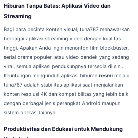
Hiburan Tanpa Batas: Aplikasi Video dan
Streaming
Bagi para pecinta konten visual, tuna787 menawarkan
berbagai aplikasi streaming video dengan kualitas
tinggi. Apakah Anda ingin menonton film blockbuster,
serial drama populer, atau video pendek yang sedang
viral, semua aplikasi pendukungnya tersedia di sini.
Keuntungan mengunduh aplikasi hiburan
resmi
melalui
tuna787 adalah stabilitas aplikasi saat menjalankan
konten resolusi 4K dan kompatibilitas yang lebih baik
dengan berbagai jenis perangkat Android maupun
sistem operasi lainnya.
Produktivitas dan Edukasi untuk Mendukung