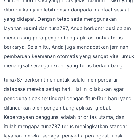
sumber modifikasi yang tidak jelas. Namun, risiko yang
ditimbulkan jauh lebih besar daripada manfaat sesaat
yang didapat. Dengan tetap setia menggunakan
layanan
resmi
dari tuna787, Anda berkontribusi dalam
mendukung para pengembang aplikasi untuk terus
berkarya. Selain itu, Anda juga mendapatkan jaminan
pembaruan keamanan otomatis yang sangat vital untuk
menangkal serangan siber yang terus berkembang.
tuna787 berkomitmen untuk selalu memperbarui
database mereka setiap hari. Hal ini dilakukan agar
pengguna tidak tertinggal dengan fitur-fitur baru yang
diluncurkan oleh pengembang aplikasi global.
Kepercayaan pengguna adalah prioritas utama, dan
itulah mengapa tuna787 terus meningkatkan standar
layanan mereka sebagai penyedia perangkat lunak