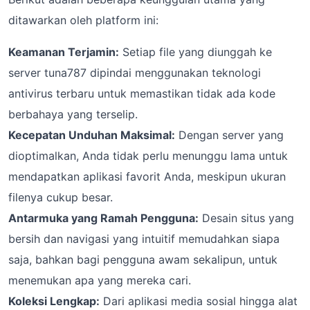
ditawarkan oleh platform ini:
Keamanan Terjamin:
Setiap file yang diunggah ke
server tuna787 dipindai menggunakan teknologi
antivirus terbaru untuk memastikan tidak ada kode
berbahaya yang terselip.
Kecepatan Unduhan Maksimal:
Dengan server yang
dioptimalkan, Anda tidak perlu menunggu lama untuk
mendapatkan aplikasi favorit Anda, meskipun ukuran
filenya cukup besar.
Antarmuka yang Ramah Pengguna:
Desain situs yang
bersih dan navigasi yang intuitif memudahkan siapa
saja, bahkan bagi pengguna awam sekalipun, untuk
menemukan apa yang mereka cari.
Koleksi Lengkap:
Dari aplikasi media sosial hingga alat