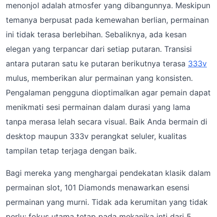
menonjol adalah atmosfer yang dibangunnya. Meskipun
temanya berpusat pada kemewahan berlian, permainan
ini tidak terasa berlebihan. Sebaliknya, ada kesan
elegan yang terpancar dari setiap putaran. Transisi
antara putaran satu ke putaran berikutnya terasa
333v
mulus, memberikan alur permainan yang konsisten.
Pengalaman pengguna dioptimalkan agar pemain dapat
menikmati sesi permainan dalam durasi yang lama
tanpa merasa lelah secara visual. Baik Anda bermain di
desktop maupun 333v perangkat seluler, kualitas
tampilan tetap terjaga dengan baik.
Bagi mereka yang menghargai pendekatan klasik dalam
permainan slot, 101 Diamonds menawarkan esensi
permainan yang murni. Tidak ada kerumitan yang tidak
perlu; fokus utama tetap pada mekanika inti dari 5