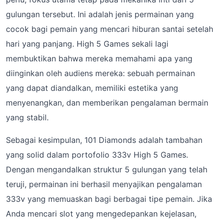
gulungan tersebut. Ini adalah jenis permainan yang
cocok bagi pemain yang mencari hiburan santai setelah
hari yang panjang. High 5 Games sekali lagi
membuktikan bahwa mereka memahami apa yang
diinginkan oleh audiens mereka: sebuah permainan
yang dapat diandalkan, memiliki estetika yang
menyenangkan, dan memberikan pengalaman bermain
yang stabil.
Sebagai kesimpulan, 101 Diamonds adalah tambahan
yang solid dalam portofolio 333v High 5 Games.
Dengan mengandalkan struktur 5 gulungan yang telah
teruji, permainan ini berhasil menyajikan pengalaman
333v yang memuaskan bagi berbagai tipe pemain. Jika
Anda mencari slot yang mengedepankan kejelasan,