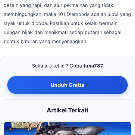
desain yang rapi, dan alur permainan yang tidak
membingungkan, maka 101 Diamonds adalah judul yang
layak untuk dicoba. Pastikan untuk selalu bermain
dengan bijak dan menikmati setiap putaran sebagai
bentuk hiburan yang menyenangkan.
Suka artikel ini? Coba
tuna787
Unduh Gratis
Artikel Terkait