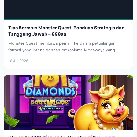
Tips Bermain Monster Quest: Panduan Strategis dan
Tanggung Jawab – 898aa
Monster Quest membawa pemain ke dalam petualangan
fantasi yang intens dengan mekanisme Megaways yang
dinamis. Sebelum Anda memulai perjalanan bersama...
18 Jul 2026