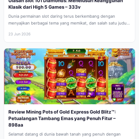
Ulasan Slot 101 Diamonds: Menelusuri Keanggunan
Klasik dari High 5 Games – 333v
Dunia permainan slot daring terus berkembang dengan
menyajikan berbagai tema yang memikat, dan salah satu judul
yang menarik perhatian para...
23 Jun 2026
Review Mining Pots of Gold Express Gold Blitz™:
Petualangan Tambang Emas yang Penuh Fitur –
898aa
Selamat datang di dunia bawah tanah yang penuh dengan