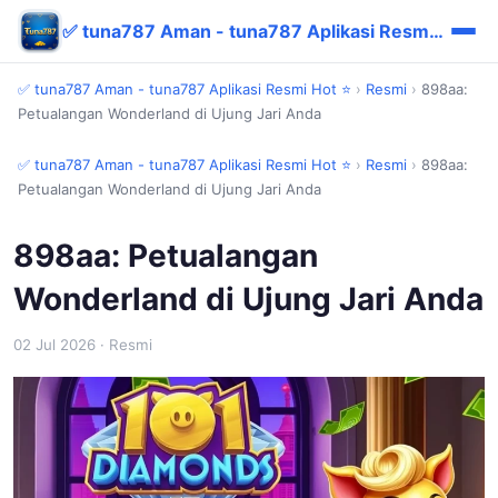
✅ tuna787 Aman - tuna787 Aplikasi Resmi Hot ⭐
✅ tuna787 Aman - tuna787 Aplikasi Resmi Hot ⭐
›
Resmi
›
898aa:
Petualangan Wonderland di Ujung Jari Anda
✅ tuna787 Aman - tuna787 Aplikasi Resmi Hot ⭐
›
Resmi
›
898aa:
Petualangan Wonderland di Ujung Jari Anda
898aa: Petualangan
Wonderland di Ujung Jari Anda
02 Jul 2026
· Resmi