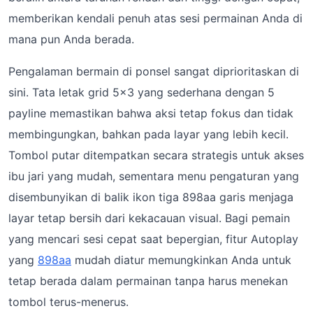
memberikan kendali penuh atas sesi permainan Anda di
mana pun Anda berada.
Pengalaman bermain di ponsel sangat diprioritaskan di
sini. Tata letak grid 5×3 yang sederhana dengan 5
payline memastikan bahwa aksi tetap fokus dan tidak
membingungkan, bahkan pada layar yang lebih kecil.
Tombol putar ditempatkan secara strategis untuk akses
ibu jari yang mudah, sementara menu pengaturan yang
disembunyikan di balik ikon tiga 898aa garis menjaga
layar tetap bersih dari kekacauan visual. Bagi pemain
yang mencari sesi cepat saat bepergian, fitur Autoplay
yang
898aa
mudah diatur memungkinkan Anda untuk
tetap berada dalam permainan tanpa harus menekan
tombol terus-menerus.